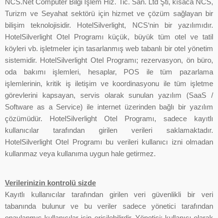
NCS.Net Computer Bilgi İşlem Hiz. Tic. San. Ltd Şti, kısaca NCS,
Turizm ve Seyahat sektörü için hizmet ve çözüm sağlayan bir
bilişim teknolojisidir. HotelSilverlight, NCS‘nin bir yazılımıdır.
HotelSilverlight Otel Programı küçük, büyük tüm otel ve tatil
köyleri vb. işletmeler için tasarlanmış web tabanlı bir otel yönetim
sistemidir. HotelSilverlight Otel Programı; rezervasyon, ön büro,
oda bakımı işlemleri, hesaplar, POS ile tüm pazarlama
işlemlerinin, kritik iş iletişim ve koordinasyonu ile tüm işletme
görevlerini kapsayan, servis olarak sunulan yazılım (SaaS /
Software as a Service) ile internet üzerinden bağlı bir yazılım
çözümüdür. HotelSilverlight Otel Programı, sadece kayıtlı
kullanıcılar tarafından girilen verileri saklamaktadır.
HotelSilverlight Otel Programı bu verileri kullanıcı izni olmadan
kullanmaz veya kullanıma uygun hale getirmez.
Verilerinizin kontrolü sizde
Kayıtlı kullanıcılar tarafından girilen veri güvenlikli bir veri
tabanında bulunur ve bu veriler sadece yönetici tarafından
onaylanmış kullanıcılar için erişilebilirdir. Yönetici; kullanıcı olarak