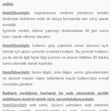
sağlar.
HotelSilverlight
, organizasyon verilerini yöneticiye kendisi
tarafından belirlenen ortak bir dosya formatında tam çıkış olarak
sunabilir.
İşyerinin verileri, ödeme yapmayı durdurduktan 60 gün sonra
kalıcı olarak silinmiş olacaktır.
HotelSilverlight
, kullanıcı giriş yaptıktan sonra oturumu açık
tutmak için geçici çerezler (cookies) kullanır. Bu çerezler kullanıcı
ya da otel ile ilgili hiçbir bilgi içermez ve oturum bittikten 30 dakika
sonra otomatik olarak kaybolur.
HotelSilverlight
; fatura bilgisi, ürün bilgisi, servis güncellemeleri
ve düzenli müşteri haber bültenlerini kayıtlı kullanıcılara e-mail
üzerinden gönderir.
Bağlantı verdiğimiz herhangi bir web sitesindeki gizlilik
politikasını kontrol etmek sizin sorumluluğunuzdadır.
HotelSilverlight
web sitesi, üçüncü şahısların web sitelerine
bağlantı verebilir.
HotelSilverlight
bu web sitelerinin gizlilik